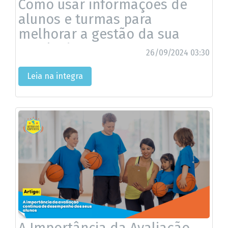
Como usar informações de
alunos e turmas para
melhorar a gestão da sua
escola de esportes?
26/09/2024 03:30
Leia na integra
A Importância da Avaliação