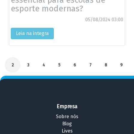
essencial para escolas de
esporte modernas?
05/08/2024 03:00
Leia na integra
2
3
4
5
6
7
8
9
Empresa
Sobre nós
Blog
Lives