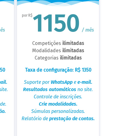
1150
por R$
mês
/ mês
Competições
ilimitadas
Modalidades
ilimitadas
Categorias
ilimitadas
350
Taxa de configuração: R$ 1350
ail.
Suporte por
WhatsApp
e
e-mail.
ite.
Resultados automáticos
no site.
Controle de inscrições.
de.
Crie modalidades.
ão.
Súmulas personalizadas.
Relatório de
prestação de contas.