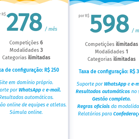
278
598
r R$
por R$
/ mês
/ 
Competições
6
Competições
ilimitadas
Modalidades
3
Modalidades
1
Categorias
ilimitadas
Categorias
ilimitadas
xa de configuração: R$ 250
Taxa de configuração: R$ 
Site em domínio próprio.
Suporte por
WhatsApp
e
e-m
orte por
WhatsApp
e
e-mail.
Resultados automáticos
no s
Resultados automáticos.
Gestão completa.
ção online de equipes e atletas.
Regras oficiais
da modalida
Súmula online.
Relatórios para
Confederaç