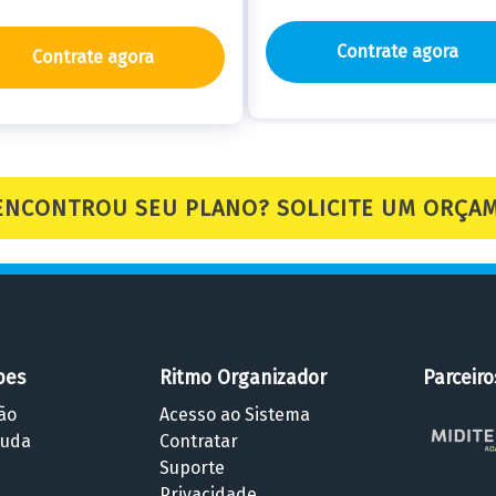
Contrate agora
Contrate agora
ENCONTROU SEU PLANO? SOLICITE UM ORÇA
pes
Ritmo Organizador
Parceiro
ão
Acesso ao Sistema
juda
Contratar
Suporte
Privacidade