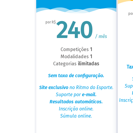
po
240
por R$
/ mês
Competições
1
Modalidades
1
Categorias
ilimitadas
Ta
Sem taxa de configuração.
Sup
Site exclusivo
no Ritmo do Esporte.
Suporte por
e-mail.
Inscri
Resultados automáticos.
Inscrição online.
Súmula online.