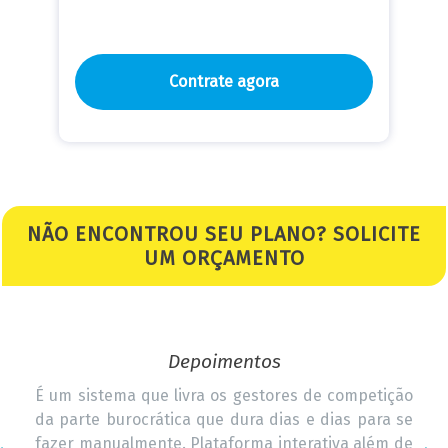
Contrate agora
NÃO ENCONTROU SEU PLANO? SOLICITE
UM ORÇAMENTO
Depoimentos
rsas
É um sistema que livra os gestores de competição
São 
de e
da parte burocrática que dura dias e dias para se
camp
de às
fazer manualmente. Plataforma interativa além de
Espo