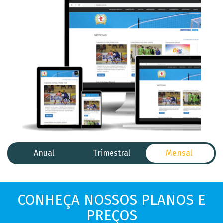
Anual
Trimestral
Mensal
CONHEÇA NOSSOS
PLANOS E
PREÇOS