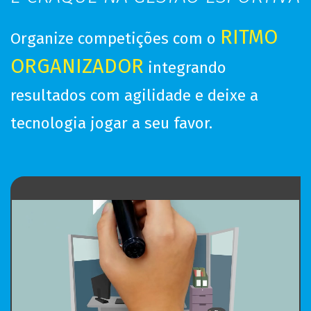
RITMO
Organize competições
com o
ORGANIZADOR
integrando
resultados com agilidade e deixe a
tecnologia jogar a seu favor.