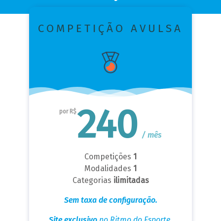
COMPETIÇÃO AVULSA
240
por R$
/ mês
Competições
1
Modalidades
1
Categorias
ilimitadas
Sem taxa de configuração.
Site exclusivo
no Ritmo do Esporte.