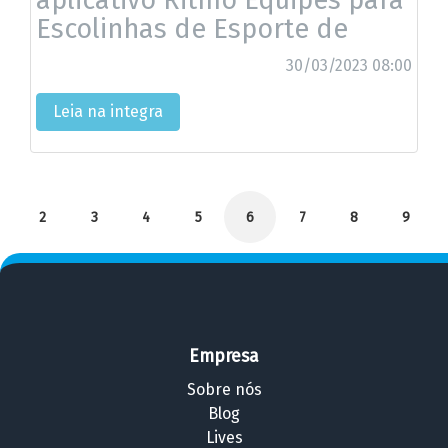
Escolinhas de Esporte de
Sucesso
30/03/2023 08:00
Leia na integra
2
3
4
5
6
7
8
9
Empresa
Sobre nós
Blog
Lives